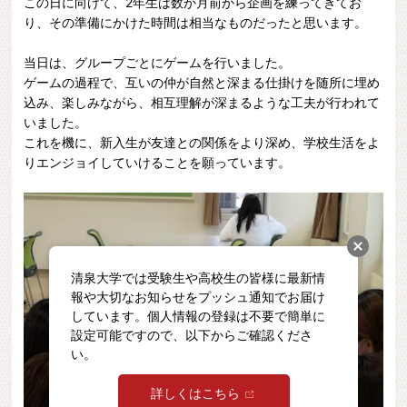
この日に向けて、
2
年生は数か月前から企画を練ってきてお
り、その準備にかけた時間は相当なものだったと思います。
当日は、グループごとにゲームを行いました。
ゲームの過程で、互いの仲が自然と深まる仕掛けを随所に埋め
込み、楽しみながら、相互理解が深まるような工夫が行われて
いました。
これを機に、新入生が友達との関係をより深め、学校生活をよ
りエンジョイしていけることを願っています。
清泉大学では受験生や高校生の皆様に最新情
報や大切なお知らせをプッシュ通知でお届け
しています。個人情報の登録は不要で簡単に
設定可能ですので、以下からご確認くださ
い。
詳しくはこちら