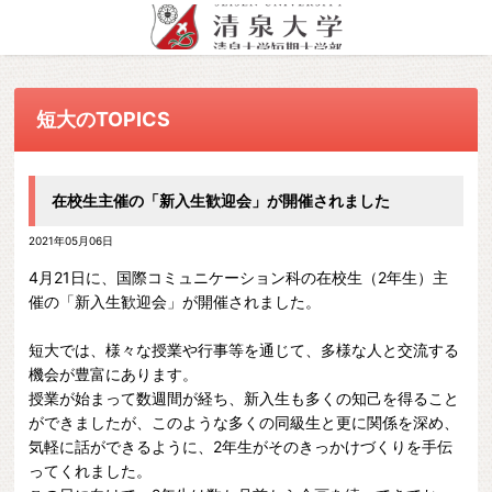
総合TOPへ
幼児教育科
資格・就職・留学
入試情報
目的者別
短大のTOPICS
清泉女学院短期大学について
国際コミュニケーション科
幼児教育科トップ
資格・就職・留学トップ
入試情報トップ
受験生の方へ
清泉女学院短期大学についてトッ
国際コミュニケーション科トップ
海外留学・国際交流
在学生の方へ
ちょっと遠い…だけど!
プ
私が清泉に決めた理由
学生プレゼン・卒業生インタビ
在校生主催の「新入生歓迎会」が開催されました
幼児教育科
卒業生の方へ
建学の精神
ュー動画
教員紹介
2021年05月06日
一般・企業の方へ
資格
教育目標・ポリシー
教員紹介
教育目標および基本方針（ポリ
4
月
21
日に、国際コミュニケーション科の在校生（
2
年生）主
教職員の方へ
就職・キャリア支援
シー）
学習成果
教育目標および基本方針（ポリ
催の「新入生歓迎会」が開催されました。
主な就職・進学先
シー）
学習成果
清泉女学院短期大学情報公開
短大では、様々な授業や行事等を通じて、多様な人と交流する
国際コミュニケーション科
学習成果
機会が豊富にあります。
学則・事業及び財務の概要
授業が始まって数週間が経ち、新入生も多くの知己を得ること
資格
ができましたが、このような多くの同級生と更に関係を深め、
就職・キャリア支援
気軽に話ができるように、
2
年生がそのきっかけづくりを手伝
ってくれました。
主な就職・進学先