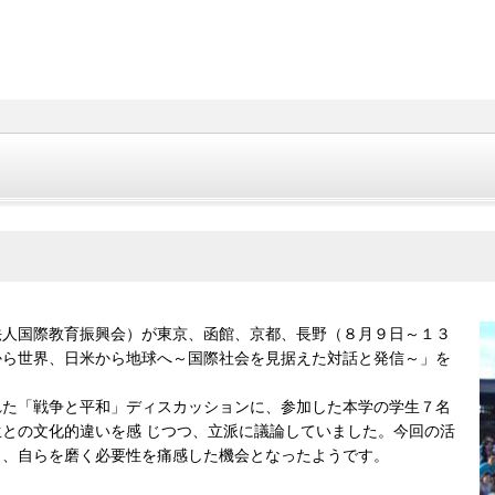
法人国際教育振興会）が東京、函館、京都、長野（８月９日～１３
から世界、日米から地球へ～国際社会を見据えた対話と発信～」を
れた「戦争と平和」ディスカッションに、参加した本学の学生７名
との文化的違いを感 じつつ、立派に議論していました。今回の活
く、自らを磨く必要性を痛感した機会となったようです。