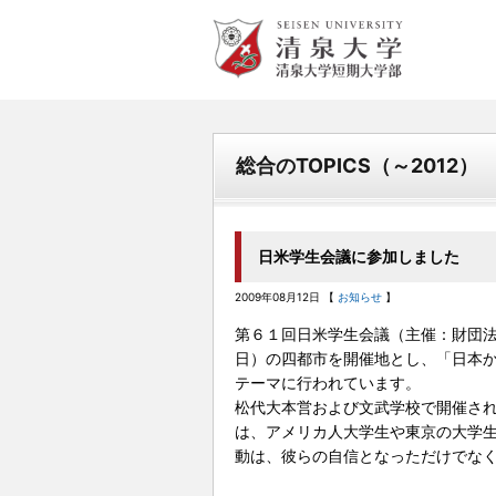
清泉女学院大学 清泉女学院
短期大学
総合のTOPICS（～2012）
日米学生会議に参加しました
2009年08月12日 【
お知らせ
】
第６１回日米学生会議（主催：財団
日）の四都市を開催地とし、「日本
テーマに行われています。
松代大本営および文武学校で開催さ
は、アメリカ人大学生や東京の大学生
動は、彼らの自信となっただけでな