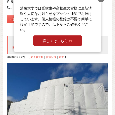
きました。 後日、完成したツリーを見てとても感動しまし
た。
清泉大学では受験生や高校生の皆様に最新情
報や大切なお知らせをプッシュ通知でお届け
しています。個人情報の登録は不要で簡単に
設定可能ですので、以下からご確認くださ
い。
詳しくはこちら
【Cristina館（保育演習棟）建設の今】2023年12月13
日 演習棟の中は。。
2023年12月22日 【
幼児教育科
｜
新演習棟
｜
短大
】