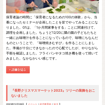
保育者論の時間に「保育者になるための100の体験」から、当
番になったセミナーが企画したことを皆でやってみることにな
りました。G1は、「1か月間家事をする」ことに関連付けて、
調理を企画しました。ちょうど12/20に隣の園の子どもたちと
一緒にお味噌汁を作ることになっているので、味噌にちなんだ
ものということで、「味噌焼きむすび」を作ることにしまし
た。準備が十分にできなかったので心配でしたが、やりながら
手順を確認しました。フライパンやタコ焼き機を使って焼いて
みました。なかなかいい感じです。
『長野クリスマスマーケット2023』ツリーの装飾をおこ
ないました
2023年12月26日 【
イベント
｜
幼児教育科
｜
短大
】