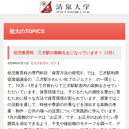
総合TOPへ
幼児教育科
資格・就職・留学
入試情報
目的者別
短大のTOPICS
清泉女学院短期大学について
国際コミュニケーション科
幼児教育科トップ
資格・就職・留学トップ
入試情報トップ
受験生の方へ
清泉女学院短期大学についてトッ
国際コミュニケーション科トップ
海外留学・国際交流
在学生の方へ
ちょっと遠い…だけど!
プ
私が清泉に決めた理由
学生プレゼン・卒業生インタビ
幼児教育科 三才駅の装飾をおこなっています！（1月）
幼児教育科
卒業生の方へ
建学の精神
ュー動画
教員紹介
2024年01月11日 【
幼児教育科
｜
短大
】
一般・企業の方へ
資格
教育目標・ポリシー
教員紹介
教育目標および基本方針（ポリ
幼児教育科の専門科目「保育方法の研究Ⅴ」では、三才駅利用
教職員の方へ
就職・キャリア支援
シー）
学習成果
教育目標および基本方針（ポリ
促進協議会の「三才駅かわいい化プロジェクト」の一環とし
主な就職・進学先
シー）
て、10月～1月まで月替わりで三才駅駅舎内の装飾をさせてい
学習成果
清泉女学院短期大学情報公開
ただいています。保育現場では、子どもたちの感性を豊かに育
国際コミュニケーション科
学習成果
むために様々な方法で保育環境が彩られています。授業ではこ
学則・事業及び財務の概要
の活動を通して、時候や季節の行事などを演出する装飾の考
資格
案・制作・公共の場への設置について実践的に学んでいます。
就職・キャリア支援
1月の装飾のテーマは「お正月」です。お正月のおめでたい雰
囲気を演出できるよう、干支や縁起物のモチーフを調べて、デ
主な就職・進学先