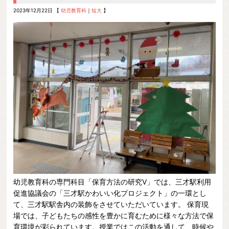
2023年12月22日 【
幼児教育科
｜
短大
】
幼児教育科の専門科目「保育方法の研究Ⅴ」では、三才駅利用
促進協議会の「三才駅かわいい化プロジェクト」の一環とし
て、三才駅駅舎内の装飾をさせていただいています。 保育現
場では、子どもたちの感性を豊かに育むために様々な方法で保
育環境が彩られています。授業ではこの活動を通して、時候や