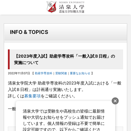
清泉女学院大学 清泉
このサイトについて
目的者別
清泉女学院について
清泉での学び
入試情報
キャンパスライフ
学内施設
女学院短期大学
INFO & TOPICS
サイトマップ
受験生の方へ
清泉女学院について トップ
清泉での学び トップ
入試情報 トップ
キャンパスライフ トップ
図書館
個人情報保護方針
在学生の方へ
理事長メッセージ
資格取得
WEB出願について
オープンキャンパス
地域連携センター
卒業生の方へ
学長メッセージ
就職
資料請求
キャンパスマップ
国際交流センター
【2023年度入試】助産学専攻科「一般入試Ｂ日程」の
実施について
一般・企業の方へ
清泉女学院の変革への取り組み
インターンシップ
サークル・クラブ
キャリア支援課
教職員の方へ
2022年11月07日 【
助産学専攻科
｜
受験関連
｜
重要なお知らせ
】
沿革・歴史
海外留学・国際交流
清泉祭
カトリックセンター
清泉女学院大学 助産学専攻科の
2023
年度入試における「一般
姉妹校・清泉ファミリー
ボランティア
学生支援
教育文化研究所
入試Ｂ日程」は計画通り実施いたします。
詳しくは
募集要項
をご確認ください。
情報公開
中学校・高等学校向け
出張講座・大学見学会
研究活動に関して
一般入試Ｂ日程 試験日
2023
年
1
月
21
日（土）【実施】
清泉大学では受験生や高校生の皆様に最新情
地域の方向け
ハラスメント防止のために
報や大切なお知らせをプッシュ通知でお届け
生涯学習講座・公開講座
しています。個人情報の登録は不要で簡単に
設定可能ですので、以下からご確認くださ
数理・データサイエンス・AI教育