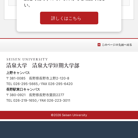
前の記事
｜
新着一覧に戻る
｜
次の記事
い。
プログラム
詳しくはこちら
このページの先
頭へ戻る
清泉女学院大学 清泉女学院短期大学
上野キャンパス
〒381-0085 長野県長野市上野2-120-8
TEL
026-295-5665
／FAX 026-295-6420
長野駅東口キャンパス
〒380-0921 長野県長野市栗田2277
TEL
026-219-1650
／FAX 026-223-3011
©2026 Seisen University