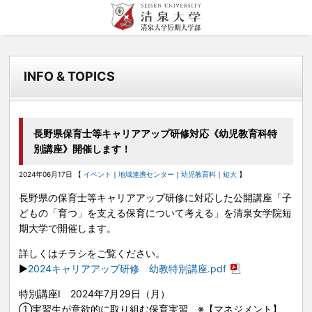
清泉女学院大学 清泉
このサイトについて
目的者別
清泉女学院について
清泉での学び
入試情報
キャンパスライフ
学内施設
女学院短期大学
INFO & TOPICS
サイトマップ
受験生の方へ
清泉女学院について トップ
清泉での学び トップ
入試情報 トップ
キャンパスライフ トップ
図書館
個人情報保護方針
在学生の方へ
理事長メッセージ
資格取得
WEB出願について
オープンキャンパス
地域連携センター
卒業生の方へ
学長メッセージ
就職
資料請求
キャンパスマップ
国際交流センター
長野県保育士等キャリアアップ研修対応《幼児教育科特
別講座》開催します！
一般・企業の方へ
清泉女学院の変革への取り組み
インターンシップ
サークル・クラブ
キャリア支援課
教職員の方へ
2024年06月17日 【
イベント
｜
地域連携センター
｜
幼児教育科
｜
短大
】
沿革・歴史
海外留学・国際交流
清泉祭
カトリックセンター
長野県の保育士等キャリアアップ研修に対応した公開講座「子
姉妹校・清泉ファミリー
ボランティア
学生支援
教育文化研究所
どもの「育つ」を支える保育について考える」を清泉女学院短
期大学で開催します。
情報公開
中学校・高等学校向け
出張講座・大学見学会
詳しくはチラシをご覧ください。
研究活動に関して
▶
2024キャリアアップ研修 幼教特別講座.pdf
地域の方向け
ハラスメント防止のために
生涯学習講座・公開講座
特別講座Ⅰ
2024
年
7
月
29
日（月）
①実習生が意欲的に取り組む保育実習 ※【マネジメント】
数理・データサイエンス・AI教育