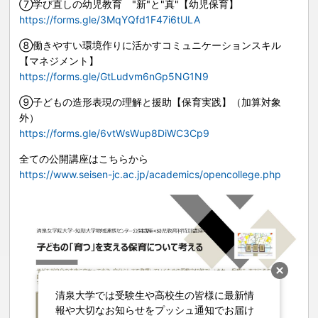
⑦学び直しの幼児教育 "新"と"真"【幼児保育】
https://forms.gle/3MqYQfd1F47i6tULA
⑧働きやすい環境作りに活かすコミュニケーションスキル
【マネジメント】
https://forms.gle/GtLudvm6nGp5NG1N9
⑨子どもの造形表現の理解と援助【保育実践】（加算対象
外）
https://forms.gle/6vtWsWup8DiWC3Cp9
全ての公開講座はこちらから
https://www.seisen-jc.ac.jp/academics/opencollege.php
清泉大学では受験生や高校生の皆様に最新情
報や大切なお知らせをプッシュ通知でお届け