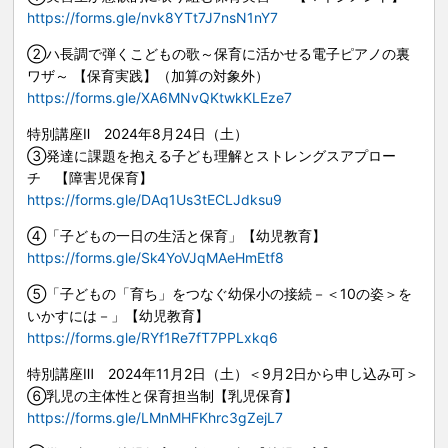
https://forms.gle/nvk8YTt7J7nsN1nY7
プログラム
②ハ長調で弾くこどもの歌～保育に活かせる電子ピアノの裏
ワザ～ 【保育実践】（加算の対象外）
https://forms.gle/XA6MNvQKtwkKLEze7
特別講座Ⅱ
2024
年
8
月
24
日（土）
③発達に課題を抱える子ども理解とストレングスアプロー
チ 【障害児保育】
https://forms.gle/DAq1Us3tECLJdksu9
④「子どもの一日の生活と保育」【幼児教育】
https://forms.gle/Sk4YoVJqMAeHmEtf8
⑤「子どもの「育ち」をつなぐ幼保小の接続－＜
10
の姿＞を
いかすには－」【幼児教育】
https://forms.gle/RYf1Re7fT7PPLxkq6
特別講座Ⅲ
2024
年
11
月
2
日（土）＜
9
月
2
日から申し込み可＞
⑥乳児の主体性と保育担当制【乳児保育】
https://forms.gle/LMnMHFKhrc3gZejL7