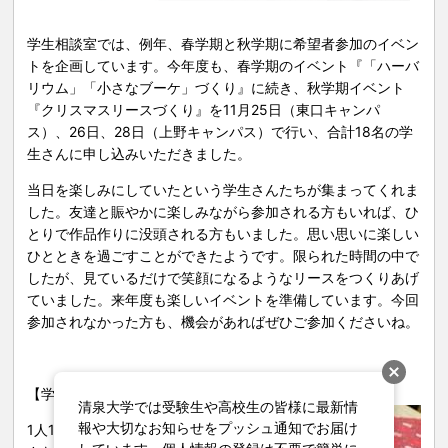
プログラム
学生相談室では、例年、春学期と秋学期に希望者参加のイベン
トを企画しています。今年度も、春学期のイベント『「ハーバ
リウム」「小さなブーケ」づくり』に続き、秋学期イベント
『クリスマスリースづくり』を
11
月
25
日（東口キャンパ
ス）、
26
日、
28
日（上野キャンパス）で行い、合計
18
名の学
生さんに申し込みいただきました。
当日を楽しみにしていたという学生さんたちが集まってくれま
した。友達と賑やかに楽しみながら参加される方もいれば、ひ
とりで作品作りに没頭される方もいました。思い思いに楽しい
ひとときを過ごすことができたようです。限られた時間の中で
したが、見ているだけで笑顔になるようなリースをつくりあげ
ていました。来年度も楽しいイベントを準備しています。今回
参加されなかった方も、機会があればぜひご参加くださいね。
【学生相談室とは？】
清泉大学では受験生や高校生の皆様に最新情
報や大切なお知らせをプッシュ通知でお届け
1
人
1
人のどんな小