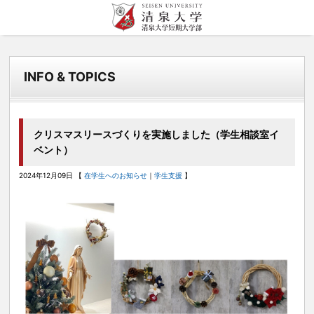
清泉女学院大学 清泉
このサイトについて
目的者別
清泉女学院について
清泉での学び
入試情報
キャンパスライフ
学内施設
女学院短期大学
INFO & TOPICS
サイトマップ
受験生の方へ
清泉女学院について トップ
清泉での学び トップ
入試情報 トップ
キャンパスライフ トップ
図書館
個人情報保護方針
在学生の方へ
理事長メッセージ
資格取得
WEB出願について
オープンキャンパス
地域連携センター
卒業生の方へ
学長メッセージ
就職
資料請求
キャンパスマップ
国際交流センター
クリスマスリースづくりを実施しました（学生相談室イ
ベント）
一般・企業の方へ
清泉女学院の変革への取り組み
インターンシップ
サークル・クラブ
キャリア支援課
教職員の方へ
2024年12月09日 【
在学生へのお知らせ
｜
学生支援
】
沿革・歴史
海外留学・国際交流
清泉祭
カトリックセンター
姉妹校・清泉ファミリー
ボランティア
学生支援
教育文化研究所
情報公開
中学校・高等学校向け
出張講座・大学見学会
研究活動に関して
地域の方向け
ハラスメント防止のために
生涯学習講座・公開講座
数理・データサイエンス・AI教育