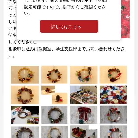
しています。個人情報の登録は不要で簡単に
さな事でも相談に
設定可能ですので、以下からご確認くださ
応じます。「ちょ
い。
っと話を聞いてほ
しい」だけでも構
詳しくはこちら
いません。気軽に
学生相談室を利用
してください。
相談申し込みは保健室、学生支援部までお問い合わせくださ
い。