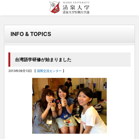
清泉女学院大学 清泉
このサイトについて
目的者別
清泉女学院について
清泉での学び
入試情報
キャンパスライフ
学内施設
女学院短期大学
INFO & TOPICS
サイトマップ
受験生の方へ
清泉女学院について トップ
清泉での学び トップ
入試情報 トップ
キャンパスライフ トップ
図書館
個人情報保護方針
在学生の方へ
理事長メッセージ
資格取得
WEB出願について
オープンキャンパス
地域連携センター
卒業生の方へ
学長メッセージ
就職
資料請求
キャンパスマップ
国際交流センター
台湾語学研修が始まりました
一般・企業の方へ
清泉女学院の変革への取り組み
インターンシップ
サークル・クラブ
キャリア支援課
2013年09月13日 【
国際交流センター
】
教職員の方へ
沿革・歴史
海外留学・国際交流
清泉祭
カトリックセンター
姉妹校・清泉ファミリー
ボランティア
学生支援
教育文化研究所
情報公開
中学校・高等学校向け
出張講座・大学見学会
研究活動に関して
地域の方向け
ハラスメント防止のために
生涯学習講座・公開講座
数理・データサイエンス・AI教育