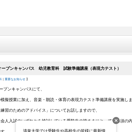
）オープンキャンパス 幼児教育科 試験準備講座（表現力テスト）
科
｜
重要なお知らせ
】
オープンキャンパスにて、
や模擬授業に加え、音楽・朗読・体育の
表現力テスト
準備講座
を実施し
「練習のためのアドバイス」についてお話しますので、
社会人入試のいずれかを検討している受験生の皆さまにとっては必須の
清泉大学では受験生や高校生の皆様に最新情
です。